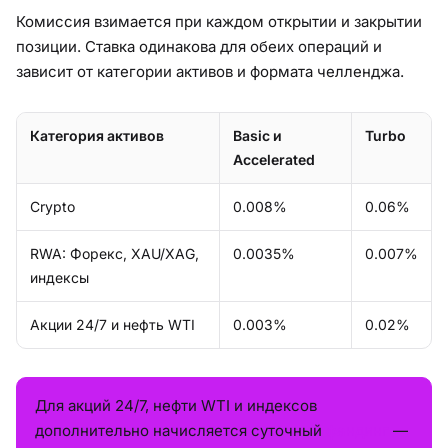
Комиссия взимается при каждом открытии и закрытии
позиции. Ставка одинакова для обеих операций и
зависит от категории активов и формата челленджа.
Категория активов
Basic и
Turbo
Accelerated
Crypto
0.008%
0.06%
RWA: Форекс, XAU/XAG,
0.0035%
0.007%
индексы
Акции 24/7 и нефть WTI
0.003%
0.02%
Для акций 24/7, нефти WTI и индексов
дополнительно начисляется суточный
фандинг
—