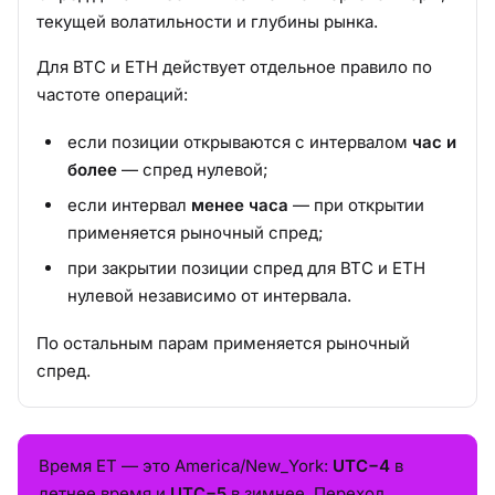
текущей волатильности и глубины рынка.
Для BTC и ETH действует отдельное правило по
частоте операций:
если позиции открываются с интервалом
час и
более
— спред нулевой;
если интервал
менее часа
— при открытии
применяется рыночный спред;
при закрытии позиции спред для BTC и ETH
нулевой независимо от интервала.
По остальным парам применяется рыночный
спред.
Время ET — это America/New_York:
UTC−4
в
летнее время и
UTC−5
в зимнее. Переход