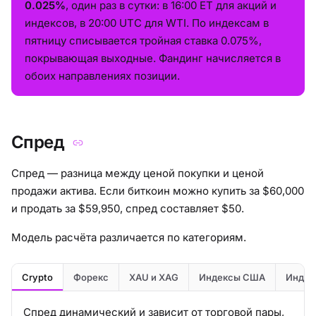
0.025%
, один раз в сутки: в 16:00 ET для акций и
индексов, в 20:00 UTC для WTI. По индексам в
пятницу списывается тройная ставка 0.075%,
покрывающая выходные. Фандинг начисляется в
обоих направлениях позиции.
Спред
Спред — разница между ценой покупки и ценой
продажи актива. Если биткоин можно купить за $60,000
и продать за $59,950, спред составляет $50.
Модель расчёта различается по категориям.
Crypto
Форекс
XAU и XAG
Индексы США
Индек
Спред динамический и зависит от торговой пары,